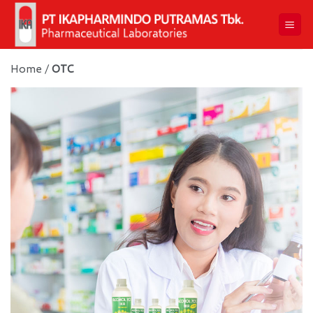
Skip
to
content
Home
/
OTC